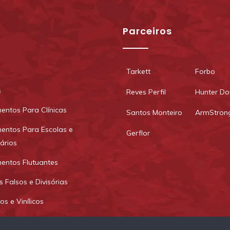
u
Parceiros
Tarkett
Forbo
s
Reves Perfil
Hunter Do
entos Para Clínicas
Santos Monteiro
ArmStron
entos Para Escolas e
Gerflor
tários
entos Flutuantes
s Falsos e Divisórias
os e Vinílicos
entamos